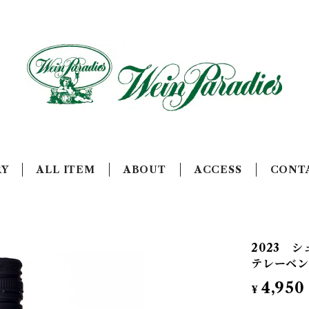
RY
ALL ITEM
ABOUT
ACCESS
CONT
2023 
テレーベ
4,950
¥