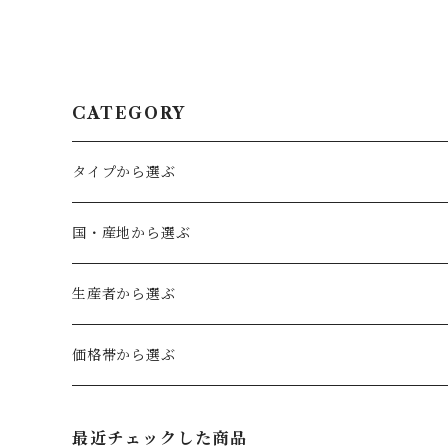
CATEGORY
タイプから選ぶ
赤ワイン
国・産地から選ぶ
フルボディ
白ワイン
ドイツ
生産者から選ぶ
ミディアムボディ
辛口
ファルツ
ロゼワイン
オーストリア
ヴェルトナー
価格帯から選ぶ
やや辛口
フランケン
辛口
カルヌントゥム
スパークリングワイン
キルヒナー
〜2,999円（税込）
最近チェックした商品