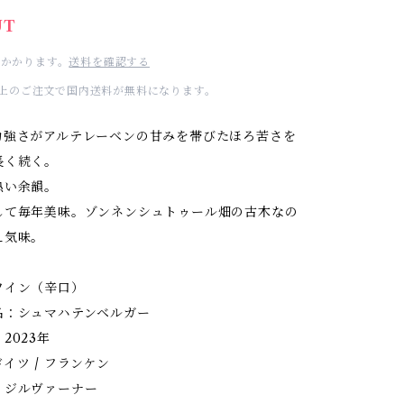
UT
かかります。
送料を確認する
00以上のご注文で国内送料が無料になります。
力強さがアルテレーベンの甘みを帯びたほろ苦さを
長く続く。
熱い余韻。
して毎年美味。ゾンネンシュトゥール畑の古木なの
え気味。
ワイン（辛口）
名：シュマハテンベルガー
2023年
イツ / フランケン
：ジルヴァーナー