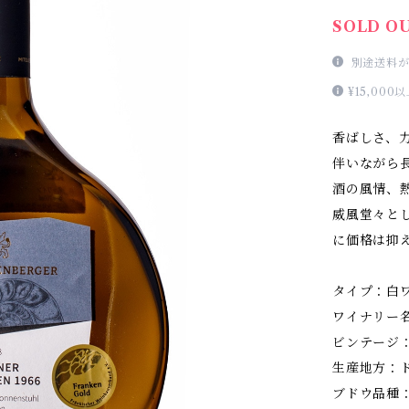
SOLD O
別途送料が
¥15,0
香ばしさ、
伴いながら
酒の風情、
威風堂々と
に価格は抑
タイプ：白
ワイナリー
ビンテージ：
生産地方：ド
ブドウ品種