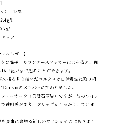
l
ル）：13%
.4g/l
7g/l
キャップ
テンベルガー】
ルクに隣接したランダースアッカーに居を構え、醸
は16世紀末まで遡ることができます。
両親の後を引き継いだマルクスは自然農法に取り組
年にEcovinのメンバーに加わりました。
はムシェルカルク（貝殻石灰岩）ですが、彼のワイン
ュで透明感があり、グリップがしっかりしていま
観を見事に裏切る新しいワインがそこにありまし