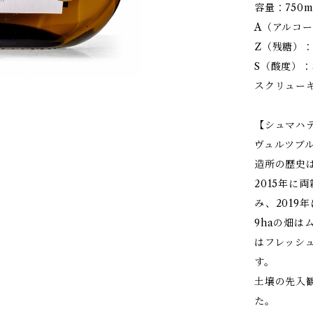
容量：750m
A（アルコー
Z（残糖）：2
S（酸度）：5.
スクリュー
【シュマハ
ヴュルツブ
造所の歴史
2015年に
み、2019
9haの畑
はフレッシ
す。
土壌の先入
た。