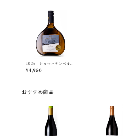
やや甘口
ヴュルテンベルク
ヴァーグラム
極辛口
セット商品
グート・ヴィルヘルムスベルク
3,000円〜4,999円（税込）
甘口
バーデン
辛口
クレマー
5,000円（税込）〜7,999円（税込）
極甘口
ラインガウ
シュヴェートヘルム
8,000円（税込）〜
シュマハテンベルガー
2023 シュマハテンベルガ
ー ジルヴァーナー アル
¥4,950
テレーベン トロッケン
ハイト
おすすめ商品
ヒラブラント
プリューガー