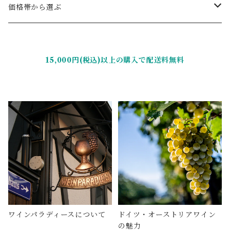
ミディアムボディ
辛口
ファルツ
ロゼワイン
オーストリア
ヴェルトナー
価格帯から選ぶ
やや辛口
フランケン
辛口
カルヌントゥム
スパークリングワイン
キルヒナー
〜2,999円（税込）
15,000円(税込)以上の購入で配送料無料
やや甘口
ヴュルテンベルク
ヴァーグラム
極辛口
セット商品
グート・ヴィルヘルムスベルク
3,000円〜4,999円（税込）
甘口
バーデン
辛口
クレマー
5,000円（税込）〜7,999円（税込）
極甘口
ラインガウ
シュヴェートヘルム
8,000円（税込）〜
シュマハテンベルガー
ハイト
ワインパラディースについて
ドイツ・オーストリアワイン
ヒラブラント
の魅力