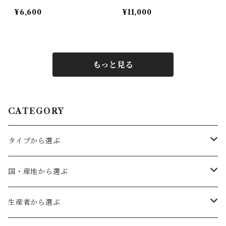
ヴ トロッケン
ァルツァー ヘアゴット
¥6,600
¥11,000
トロッケン
もっと見る
CATEGORY
タイプから選ぶ
赤ワイン
国・産地から選ぶ
フルボディ
白ワイン
ドイツ
生産者から選ぶ