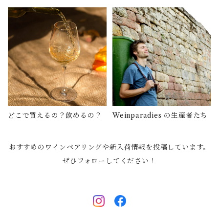
プリューガー
ホルガー・コッホ
マリー・メンガー・クルーク
ヨーゼフ・エーモーサー
どこで買えるの？飲めるの？
Weinparadies の生産者たち
ヨーゼフ・ピンペル
おすすめのワインペアリングや新入荷情報を投稿しています。
ぜひフォローしてください！
オッテンブライト
イム・ヴァイネック