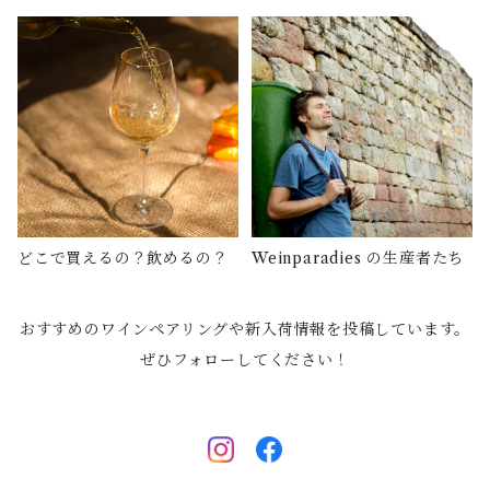
プリューガー
ホルガー・コッホ
マリー・メンガー・クルーク
ヨーゼフ・エーモーサー
どこで買えるの？飲めるの？
Weinparadies の生産者たち
ヨーゼフ・ピンペル
おすすめのワインペアリングや新入荷情報を投稿しています。
ぜひフォローしてください！
オッテンブライト
イム・ヴァイネック