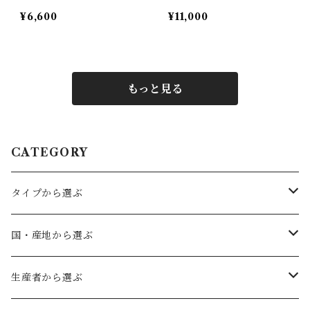
ヴ トロッケン
ァルツァー ヘアゴット
¥6,600
¥11,000
トロッケン
もっと見る
CATEGORY
タイプから選ぶ
赤ワイン
国・産地から選ぶ
フルボディ
白ワイン
ドイツ
生産者から選ぶ