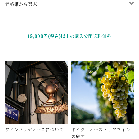
ミディアムボディ
辛口
ファルツ
ロゼワイン
オーストリア
ヴェルトナー
価格帯から選ぶ
やや辛口
フランケン
辛口
カルヌントゥム
スパークリングワイン
キルヒナー
〜2,999円（税込）
15,000円(税込)以上の購入で配送料無料
やや甘口
ヴュルテンベルク
ヴァーグラム
極辛口
セット商品
グート・ヴィルヘルムスベルク
3,000円〜4,999円（税込）
甘口
バーデン
辛口
クレマー
5,000円（税込）〜7,999円（税込）
極甘口
ラインガウ
シュヴェートヘルム
8,000円（税込）〜
シュマハテンベルガー
ハイト
ワインパラディースについて
ドイツ・オーストリアワイン
ヒラブラント
の魅力