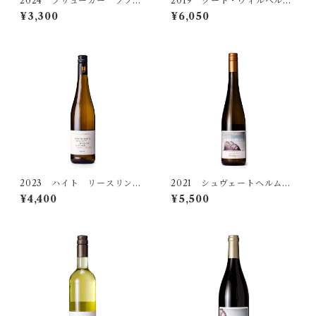
2024 プリューガー ブラ
2019 グート・ヴィルヘルム
ン・ド・ノワール トロッケ
スベルク ジルヴァーナー
¥3,300
¥6,050
ヨーゼフ・エーモーサー
ン
ブリュット ナチュール
ヨーゼフ・ピンペル
オッテンブライト
イム・ヴァイネック
2023 ハイト リースリン
2021 シュヴェートヘルム
グ シュタインメルゲル ト
リースリング クロイツベル
¥4,400
¥5,500
ロッケン
ク トロッケン