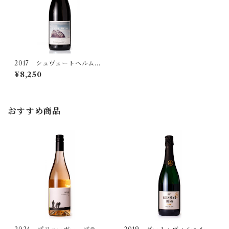
極甘口
ラインガウ
シュヴェートヘルム
8,000円（税込）〜
シュマハテンベルガー
2017 シュヴェートヘルム
シュペートブルグンダー ク
¥8,250
ロスターシュトゥック トロ
ッケン
ハイト
おすすめ商品
ヒラブラント
プリューガー
ホルガー・コッホ
マリー・メンガー・クルーク