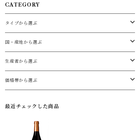
CATEGORY
タイプから選ぶ
赤ワイン
国・産地から選ぶ
フルボディ
白ワイン
ドイツ
生産者から選ぶ
ミディアムボディ
辛口
ファルツ
ロゼワイン
オーストリア
ヴェルトナー
価格帯から選ぶ
やや辛口
フランケン
辛口
カルヌントゥム
スパークリングワイン
キルヒナー
〜2,999円（税込）
最近チェックした商品
やや甘口
ヴュルテンベルク
ヴァーグラム
極辛口
セット商品
グート・ヴィルヘルムスベルク
3,000円〜4,999円（税込）
甘口
バーデン
辛口
クレマー
5,000円（税込）〜7,999円（税込）