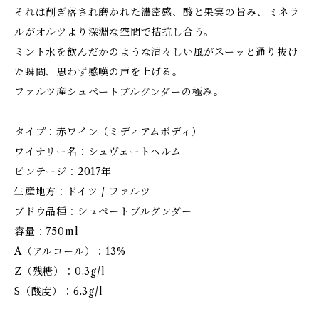
それは削ぎ落され磨かれた濃密感、酸と果実の旨み、ミネラ
ルがオルツより深淵な空間で拮抗し合う。
ミント水を飲んだかのような清々しい風がスーッと通り抜け
た瞬間、思わず感嘆の声を上げる。
ファルツ産シュペートブルグンダーの極み。
タイプ：赤ワイン（ミディアムボディ）
ワイナリー名：シュヴェートヘルム
ビンテージ：2017年
生産地方：ドイツ / ファルツ
ブドウ品種：シュペートブルグンダー
容量：750ml
A（アルコール）：13%
Z（残糖）：0.3g/l
S（酸度）：6.3g/l