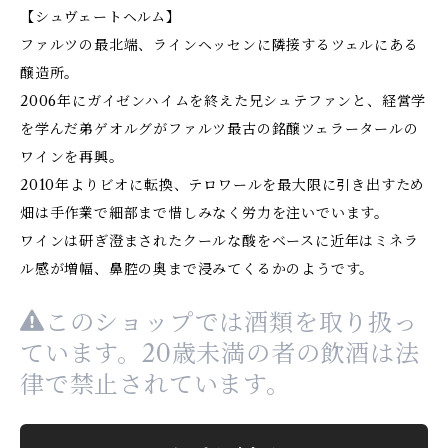
【シュヴェートヘルム】
ファルツの最北端、ラインヘッセンに隣接するツェルにある
醸造所。
2006年にガイゼンハイムを終えた兄シュテファンと、経営学
を学んだ弟ゲオルグがファルツ最古の銘醸ツェラータールの
ワインを再興。
2010年よりビオに転換、テロワールを最大限に引き出すため
畑は手作業で細部まで惜しみなく労力を注いでいます。
ワインは研ぎ澄まされたクールな酸をベースに近年はミネラ
ル感が増幅、鼻腔の奥まで浸みてくるかのようです。
このショップでは酒類を取り扱っ
ています。20歳未満の者の飲酒は法
律で禁止されています。