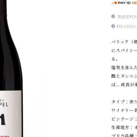
別途送料が
¥15,0
バリック（
にスパイシ
る。
塩気を含ん
酸とタンニ
ば… 成長が
タイプ：赤
ワイナリー
ビンテージ：
生産地方：オ
ブドウ品種