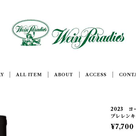
RY
ALL ITEM
ABOUT
ACCESS
CONT
2023 
プレレンキ
¥7,700