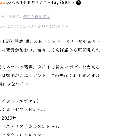
¥2,560
なら
手数料無料で
月々
から
かかります。
送料を確認する
00以上のご注文で国内送料が無料になります。
使用済）熟成 濃いルビーレッド、ベリーやチェリー
ーな要素が加わり、若々しくも複雑さが垣間見られ
だミネラルの残響、タイトで骨太なボディを支える
ンは堅固だがエレガント、この先ほぐれてまとまれ
楽しみなワイン。
ワイン（フルボディ）
名：ヨーゼフ・ピンペル
2023年
ーストリア / カルヌントゥム
：ブラウフレンキッシュ