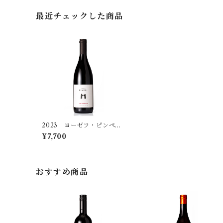
やや辛口
フランケン
辛口
カルヌントゥム
スパークリングワイン
キルヒナー
〜2,999円（税込）
最近チェックした商品
やや甘口
ヴュルテンベルク
ヴァーグラム
極辛口
セット商品
グート・ヴィルヘルムスベルク
3,000円〜4,999円（税込）
甘口
バーデン
辛口
クレマー
5,000円（税込）〜7,999円（税込）
極甘口
ラインガウ
シュヴェートヘルム
8,000円（税込）〜
シュマハテンベルガー
2023 ヨーゼフ・ピンペ
ル ブラウフレンキッシ
¥7,700
ュ プレレンキルヒェン
トロッケン
ハイト
おすすめ商品
ヒラブラント
プリューガー