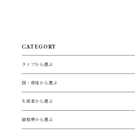
CATEGORY
タイプから選ぶ
赤ワイン
国・産地から選ぶ
フルボディ
白ワイン
ドイツ
生産者から選ぶ
ミディアムボディ
辛口
ファルツ
ロゼワイン
オーストリア
ヴェルトナー
価格帯から選ぶ