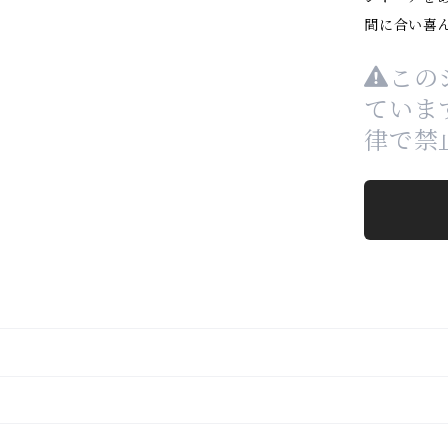
間に合い喜
この
ていま
律で禁