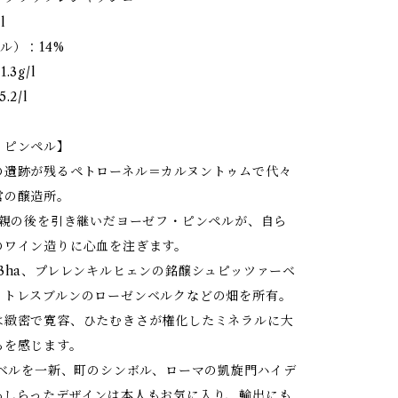
l
ル）：14%
3g/l
.2/l
・ピンペル】
の遺跡が残るペトローネル＝カルヌントゥムで代々
営の醸造所。
に両親の後を引き継いだヨーゼフ・ピンペルが、自ら
のワイン造りに心血を注ぎます。
3ha、プレレンキルヒェンの銘醸シュピッツァーベ
ットレスブルンのローゼンベルクなどの畑を所有。
は緻密で寛容、ひたむきさが権化したミネラルに大
ろを感じます。
ラベルを一新、町のシンボル、ローマの凱旋門ハイデ
あしらったデザインは本人もお気に入り、輸出にも