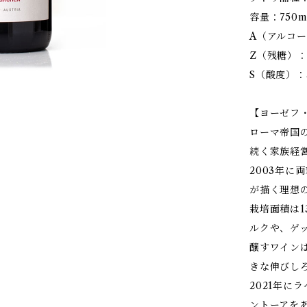
容量：750m
A（アルコー
Z（残糖）：1.
S（酸度）：5
【ヨーゼフ
ローマ帝国
続く家族経
2003年
が描く理想
栽培面積は1
ルクや、ゲ
醸すワイン
きな伸びし
2021年に
ントーアを