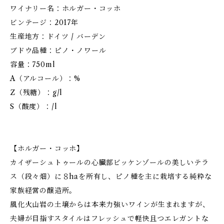
ワイナリー名：ホルガー・コッホ
ビンテージ：2017年
生産地方：ドイツ / バーデン
ブドウ品種：ピノ・ノワール
容量：750ml
A（アルコール）：%
Z（残糖）：g/l
S（酸度）：/l
【ホルガー・コッホ】
カイザーシュトゥールの心臓部ビッケンゾールの美しいテラ
ス（段々畑）に８haを所有し、ピノ種を主に栽培する純粋な
家族経営の醸造所。
風化火山岩の土壌からは本来力強いワインが生まれますが、
夫婦が目指すスタイルはフレッシュで軽快且つエレガントな