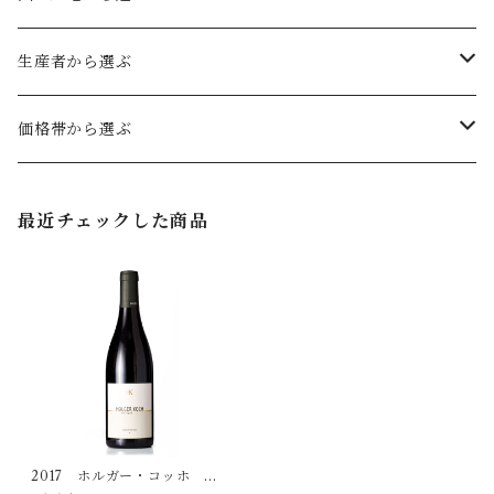
フルボディ
白ワイン
ドイツ
生産者から選ぶ
ミディアムボディ
辛口
ファルツ
ロゼワイン
オーストリア
ヴェルトナー
価格帯から選ぶ
やや辛口
フランケン
辛口
カルヌントゥム
スパークリングワイン
キルヒナー
〜2,999円（税込）
最近チェックした商品
やや甘口
ヴュルテンベルク
ヴァーグラム
極辛口
セット商品
グート・ヴィルヘルムスベルク
3,000円〜4,999円（税込）
甘口
バーデン
辛口
クレマー
5,000円（税込）〜7,999円（税込）
極甘口
ラインガウ
シュヴェートヘルム
8,000円（税込）〜
シュマハテンベルガー
2017 ホルガー・コッホ ピ
ノ・ノワール トロッケン