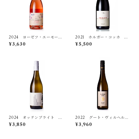
オッテンブライト
イム・ヴァイネック
2024 ヨーゼフ・エーモーサ
2021 ホルガー・コッホ ビ
ー ロゼ フォム ツヴァイ
ッケンゾーラー ヘレンシュ
¥3,630
¥5,500
ゲルト
トゥック ピノ・ノワール
トロッケン
2024 オッテンブライト ジ
2022 グート・ヴィルヘルム
ルヴァーナー マルクトブラ
スベルク ジルヴァーナー
¥3,850
¥3,960
イト トロッケン
トロッケン