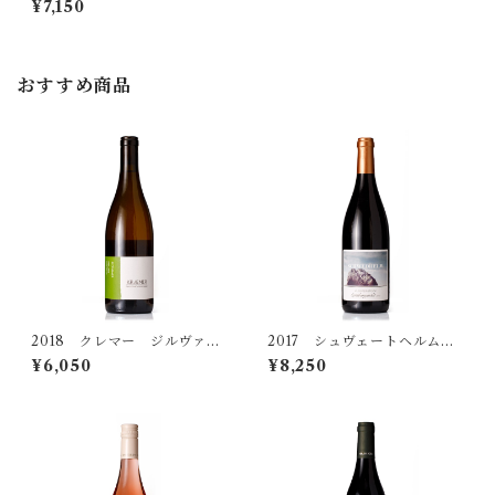
¥7,150
セレクション ★
ハイト
おすすめ商品
ヒラブラント
プリューガー
ホルガー・コッホ
マリー・メンガー・クルーク
2018 クレマー ジルヴァー
2017 シュヴェートヘルム
ナー アルテレーベン トロ
シュペートブルグンダー ク
¥6,050
¥8,250
ヨーゼフ・エーモーサー
ッケン
ロスターシュトゥック トロ
ッケン
ヨーゼフ・ピンペル