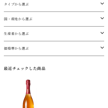
タイプから選ぶ
赤ワイン
国・産地から選ぶ
フルボディ
白ワイン
ドイツ
生産者から選ぶ
ミディアムボディ
辛口
ファルツ
ロゼワイン
オーストリア
ヴェルトナー
価格帯から選ぶ
やや辛口
フランケン
辛口
カルヌントゥム
スパークリングワイン
キルヒナー
〜2,999円（税込）
最近チェックした商品
やや甘口
ヴュルテンベルク
ヴァーグラム
極辛口
セット商品
グート・ヴィルヘルムスベルク
3,000円〜4,999円（税込）
甘口
バーデン
辛口
クレマー
5,000円（税込）〜7,999円（税込）
極甘口
ラインガウ
シュヴェートヘルム
8,000円（税込）〜