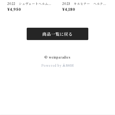
2022 シュヴェートヘルム
2023 キルヒナー ヘルクス
シュペートブルグンダー ツ
ハイム リースリング トロ
¥4,950
¥4,180
ェラータール トロッケン
ッケン
商品一覧に戻る
© weinparadies
Powered by