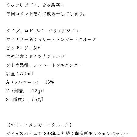
すっきりボディ、旨み最高！
毎回コメント忘れて飲み干してしまう。
タイプ：ロゼ スパークリングワイン
ワイナリー名：マリー・メンガー・クルーク
ビンテージ：NV
生産地方：ドイツ / ファルツ
ブドウ品種：シュペートブルグンダー
容量：750ml
A（アルコール）：13%
Z（残糖）：1.3g/l
S（酸度）：7.6g/l
【マリー・メンガー・クルーク】
ダイデスハイムで1838年より続く醸造所モッツェンベッカー