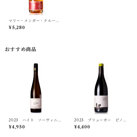
シュマハテンベルガー
マリー・メンガー・クルー
ク ロゼ ブリュット ナチ
¥5,280
ュール
ハイト
おすすめ商品
ヒラブラント
プリューガー
ホルガー・コッホ
マリー・メンガー・クルーク
2023 ハイト ソーヴィニヨ
2023 プリューガー ピノ・
ン・ブラン フェルバッヒャ
ノワール トラディション
¥4,950
¥4,400
ヨーゼフ・エーモーサー
ー ゴルトベルク トロッ
トロッケン
ケン