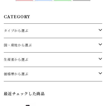
CATEGORY
タイプから選ぶ
赤ワイン
国・産地から選ぶ
フルボディ
白ワイン
ドイツ
生産者から選ぶ
ミディアムボディ
辛口
ファルツ
ロゼワイン
オーストリア
ヴェルトナー
価格帯から選ぶ
やや辛口
フランケン
辛口
カルヌントゥム
スパークリングワイン
キルヒナー
〜2,999円（税込）
最近チェックした商品
やや甘口
ヴュルテンベルク
ヴァーグラム
極辛口
セット商品
グート・ヴィルヘルムスベルク
3,000円〜4,999円（税込）