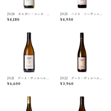
マリー・メンガー・クルーク
2024 ホルガー・コッホ カ
2023 ハイト ソーヴィニヨ
イザーシュトゥール ヴァイ
ン・ブラン フェルバッヒャ
¥4,180
¥4,950
ヨーゼフ・エーモーサー
スブルグンダー トロッケン
ー ゴルトベルク トロッ
ケン
ヨーゼフ・ピンペル
オッテンブライト
イム・ヴァイネック
2021 グート・ヴィルヘルム
2022 グート・ヴィルヘルム
スベルク キッツィンガー
スベルク ジルヴァーナー
¥6,600
¥3,960
ヴィルヘルムスベルク ジル
トロッケン
ヴァーナー トロッケン