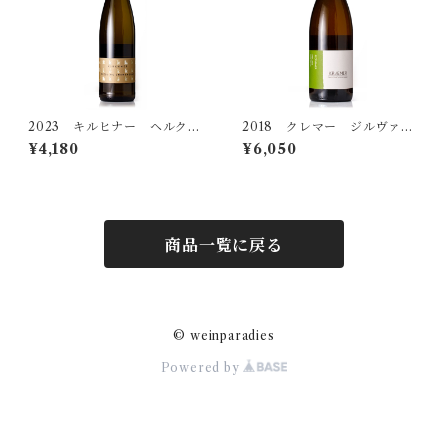
2023 キルヒナー ヘルクス
2018 クレマー ジルヴァー
ハイム リースリング トロ
ナー アルテレーベン トロ
¥4,180
¥6,050
ッケン
ッケン
商品一覧に戻る
© weinparadies
Powered by