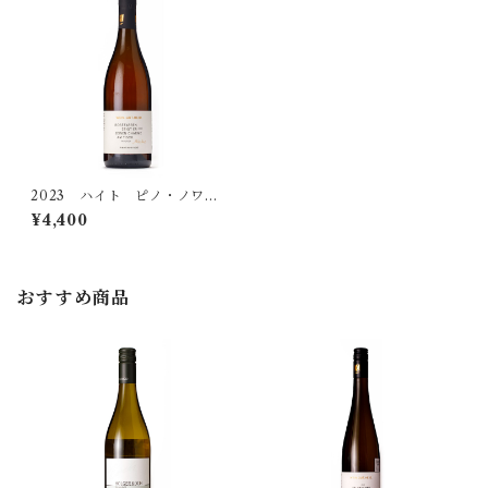
甘口
バーデン
辛口
クレマー
5,000円（税込）〜7,999円（税込）
極甘口
ラインガウ
シュヴェートヘルム
8,000円（税込）〜
シュマハテンベルガー
2023 ハイト ピノ・ノワー
ル ロゼ シュタインメルゲ
¥4,400
ル トロッケン
ハイト
おすすめ商品
ヒラブラント
プリューガー
ホルガー・コッホ